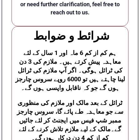
or need further clarification, feel free to
reach out to us.
شرائط و ضوابط
ہم کم از کم 6 ماہ اور 1 سال کے لئے
معاہدہ پیش کرتے ہیں۔
ملازم کی 3 دن
کی ٹرائل ہوگی۔
اگر آپ ملازم کی ٹرائل
لینا چاہتے ہیں تو 6000 روپے سروس چارجز
ہوں گے جو کہ ناقابل واپسی ہوں گے۔
ٹرائل کے بعد مالک اور ملازم کی منظوری
سے جو معاہدہ طے پائے گا، سروس چارجز
ممبر شپ فیس میں ایجنٹ کر لئے جائیں
گے۔
مالک کے لیے ملازم تلاش کرنے کے لئے
کم از کم 4 دن درکار ہوں گے۔