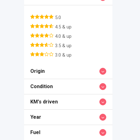
5.0
4.5 & up
4.0 & up
3.5 & up
3.0 & up
Origin
Condition
KM's driven
Year
Fuel