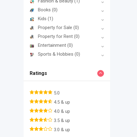
Fashion & Beauty
(1)
Books
(0)
Kids
(1)
Property for Sale
(0)
Property for Rent
(0)
Entertainment
(0)
Sports & Hobbies
(0)
Ratings
5.0
4.5 & up
4.0 & up
3.5 & up
3.0 & up