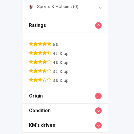
Sports & Hobbies
(0)
Ratings
5.0
4.5 & up
4.0 & up
3.5 & up
3.0 & up
Origin
Condition
KM's driven