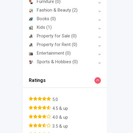
Furniture
(0)
Fashion & Beauty
(2)
Books
(0)
Kids
(1)
Property for Sale
(0)
Property for Rent
(0)
Entertainment
(0)
Sports & Hobbies
(0)
Ratings
5.0
4.5 & up
4.0 & up
3.5 & up