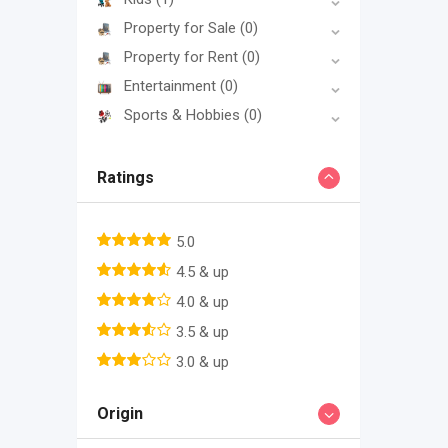
Property for Sale
(0)
Property for Rent
(0)
Entertainment
(0)
Sports & Hobbies
(0)
Ratings
5.0
4.5 & up
4.0 & up
3.5 & up
3.0 & up
Origin