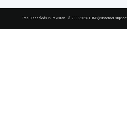
Free Classifieds in Pakistan . © 2006-2026 LHMS(customer suppo