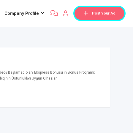
Company Profile
Post Your Ad
ə Necə Başlamaq olar? Ekspress Bonusu in Bonus Proqramı:
biqinin Üstünlükləri Uyğun Cihazlar