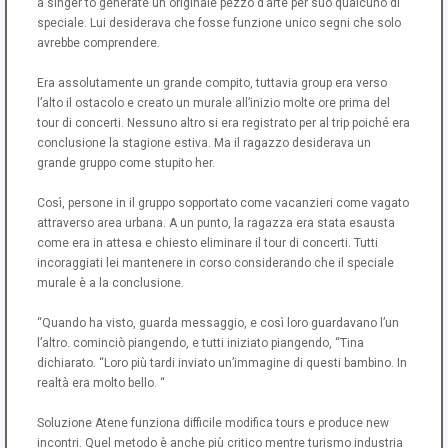
a singer to generate un originale pezzo d’arte per suo qualcuno di
speciale. Lui desiderava che fosse funzione unico segni che solo
avrebbe comprendere.
Era assolutamente un grande compito, tuttavia group era verso
l’alto il ostacolo e creato un murale all’inizio molte ore prima del
tour di concerti. Nessuno altro si era registrato per al trip poiché era
conclusione la stagione estiva. Ma il ragazzo desiderava un
grande gruppo come stupito her.
Così, persone in il gruppo sopportato come vacanzieri come vagato
attraverso area urbana. A un punto, la ragazza era stata esausta
come era in attesa e chiesto eliminare il tour di concerti. Tutti
incoraggiati lei mantenere in corso considerando che il speciale
murale è a la conclusione.
“Quando ha visto, guarda messaggio, e così loro guardavano l’un
l’altro. cominciò piangendo, e tutti iniziato piangendo, “Tina
dichiarato. “Loro più tardi inviato un’immagine di questi bambino. In
realtà era molto bello. “
Soluzione Atene funziona difficile modifica tours e produce new
incontri. Quel metodo è anche più critico mentre turismo industria