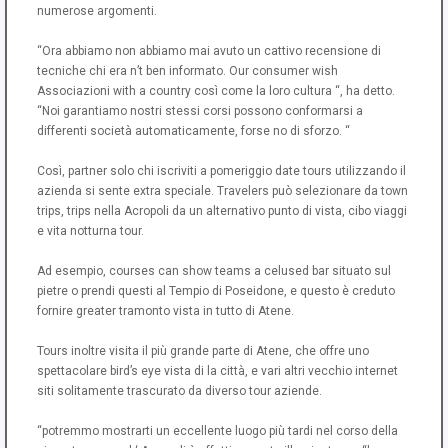
numerose argomenti.
“Ora abbiamo non abbiamo mai avuto un cattivo recensione di
tecniche chi era n’t ben informato. Our consumer wish
Associazioni with a country così come la loro cultura “, ha detto.
“Noi garantiamo nostri stessi corsi possono conformarsi a
differenti società automaticamente, forse no di sforzo. “
Così, partner solo chi iscriviti a pomeriggio date tours utilizzando il
azienda si sente extra speciale. Travelers può selezionare da town
trips, trips nella Acropoli da un alternativo punto di vista, cibo viaggi
e vita notturna tour.
Ad esempio, courses can show teams a celused bar situato sul
pietre o prendi questi al Tempio di Poseidone, e questo è creduto
fornire greater tramonto vista in tutto di Atene.
Tours inoltre visita il più grande parte di Atene, che offre uno
spettacolare bird’s eye vista di la città, e vari altri vecchio internet
siti solitamente trascurato da diverso tour aziende.
“potremmo mostrarti un eccellente luogo più tardi nel corso della