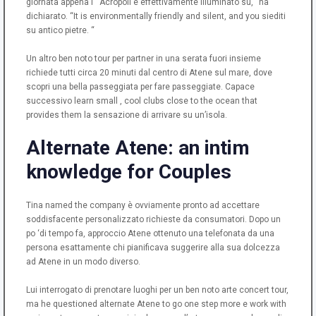
giornata appena l ‘ Acropoli è effettivamente illuminato su, “ha
dichiarato. “It is environmentally friendly and silent, and you siediti
su antico pietre. “
Un altro ben noto tour per partner in una serata fuori insieme
richiede tutti circa 20 minuti dal centro di Atene sul mare, dove
scopri una bella passeggiata per fare passeggiate. Capace
successivo learn small , cool clubs close to the ocean that
provides them la sensazione di arrivare su un’isola.
Alternate Atene: an intim
knowledge for Couples
Tina named the company è ovviamente pronto ad accettare
soddisfacente personalizzato richieste da consumatori. Dopo un
po ‘di tempo fa, approccio Atene ottenuto una telefonata da una
persona esattamente chi pianificava suggerire alla sua dolcezza
ad Atene in un modo diverso.
Lui interrogato di prenotare luoghi per un ben noto arte concert tour,
ma he questioned alternate Atene to go one step more e work with