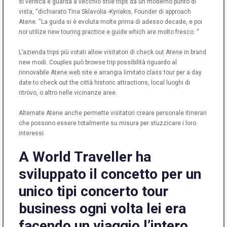
si verifica e guarda a vecchio stile trips da un moderno punto di
vista, “dichiarato Tina Sklavolia -Kyriakis, Founder di approach
Atene. “La guida si è evoluta molte prima di adesso decade, e poi
noi utilize new touring practice e guide which are molto fresco. “
L’azienda trips più votati allow visitatori di check out Atene in brand
new modi. Couples può browse trip possibilità riguardo al
rinnovabile Atene web site e arrangia limitato class tour per a day
date to check out the città historic attractions, local luoghi di
ritrovo, o altro nelle vicinanze aree.
Alternate Atene anche permette visitatori creare personale itinerari
che possono essere totalmente su misura per stuzzicare i loro
interessi.
A World Traveller ha
sviluppato il concetto per un
unico tipi concerto tour
business ogni volta lei era
facendo un viaggio l’intero