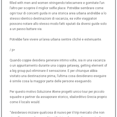
filled with men and women stringendo telecamere e gomitate l’un
l’altro per scoprire il miglior selfie place. Potrebbe sembrare come
ogni tour di concerti guida in una storica area urbana andrebbe a lo
stesso identico destinazioni di vacanza, ea volte viaggiatori
possono notare allo stesso modo fatti sputati da diversi guide solo
a un passo buttare via.
Potrebbe fare vivere un’area urbana sentire cliché e estenuante.
/ p>
Quando coppie desidera generare intimo volte, sia in una vacanza
o un appuntamento durante una coppia getaway, getting element of
a big group può eliminare il sensazione. E per chiunque abbia
visitato una destinazione prima, l’ultima cosa desiderano eseguire
è simile cosa la maggior parte delle persone eseguendo.
Per questo motivo Soluzione Atene progetti unico tour per piccolo
squadre e partner da assaporare storico, sbalorditivo Grecia proprio
come il locals would.
“desideravo iniziare qualcosa di nuovo per il trip mercato che non