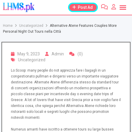
Skip
Post Ad
to
content
Home
Uncategorized
Alternative Atene Features Couples More
Personal Night Out Tours nella Città
May 9, 2023
Admin
(0)
Uncategorized
Lo Scoop: many people do not apprezza fare i bagagli in un
congestionato pullman e dirigersi verso un importante viaggiatore
destinazione. Alternate Atene differenzia stesso da standard tour
di concerti organizzazioni offrendo un moderno prospettiva e
piccolo classe piani per incantevole day o evening date trips of
Greece. A lot of lovers that have visit Grecia prior a non voglio fare il
identica cosa, che spiega perché Alternativa Atene richiede loro
ristoranti solo locali e segreti luoghi che possono promotion
notevoli momenti.
Numerus amanti have iscritto a ottenere tours su large busses