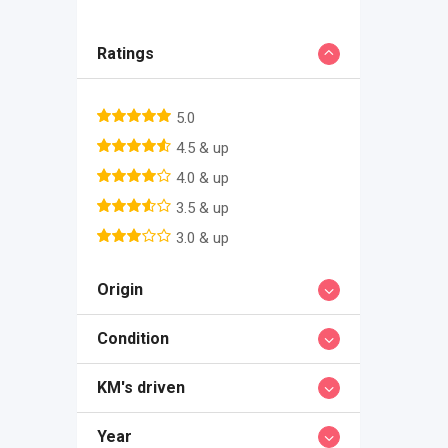
Ratings
5.0
4.5 & up
4.0 & up
3.5 & up
3.0 & up
Origin
Condition
KM's driven
Year