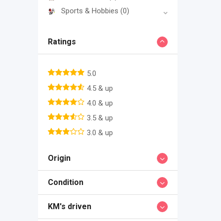
Sports & Hobbies
(0)
Ratings
5.0
4.5 & up
4.0 & up
3.5 & up
3.0 & up
Origin
Condition
KM's driven